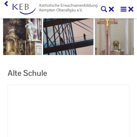
Home
KEB Kempten Oberallgäu
Unser Auftrag
Machen Sie mit!
Alte Schule
Ihr Kontakt zu uns
Impressum
Datenschutzerklärung