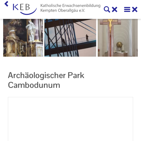
Home
KEB Kempten Oberallgäu
Unser Auftrag
Machen Sie mit!
Archäologischer Park
Ihr Kontakt zu uns
Cambodunum
Impressum
Datenschutzerklärung