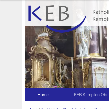
Home
KEB Kempten Oberallgäu
Willkommen
Personen und Funktionen
Die KEB als e.V.
Veranstaltungen
Veranstaltungen der KEB
Kempten Oberallgäu
Home
KEB Kempten Ober
Veranstaltungsorte der KEB
Kempten Oberallgäu