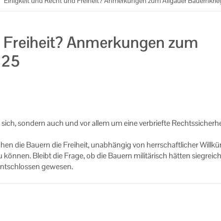
/
Einigkeit und Recht und Freiheit? Anmerkungen zum Allgäuer Bauernkri
d Freiheit? Anmerkungen zum
525
ich, son­dern auch und vor allem um eine ver­brief­te Rechts­si­cher­he
ahen die Bau­ern die Frei­heit, un­ab­hän­gig von herr­schaft­li­cher Will­kü
zu kön­nen. Bleibt die Frage, ob die Bau­ern mi­li­tä­risch hät­ten sieg­reic
nt­schlos­sen ge­we­sen.