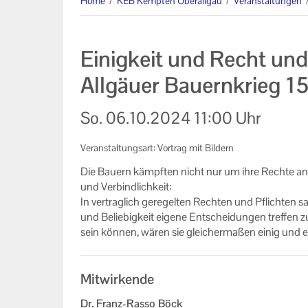
Home
/
KEB Kempten Oberallgäu
/
Veranstaltungen
Eltern-Kind-Gruppen
Online-Veranstaltungen
Einigkeit und Recht un
Kooperationen
Allgäuer Bauernkrieg 1
Veranstaltungen im Bistum
So.
06.10.2024
11:00 Uhr
Augsburg
Mitglieder der KEB Kempten
Veranstaltungsart: Vortrag mit Bildern
Oberallgäu
Die Bau­ern kämpf­ten nicht nur um ihre Rech­te an s
und Ver­bind­lich­keit:
Formulare zum Download
In ver­trag­lich ge­re­gel­ten Rech­ten und Pflich­ten s
und Be­lie­big­keit ei­ge­ne Ent­schei­dun­gen tref­fen 
Links
sein kön­nen, wären sie glei­cher­ma­ßen einig und e
Unser Auftrag
Mitwirkende
Machen Sie mit!
Dr. Franz-Rasso Böck