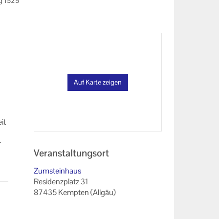
eg 1525
Auf Karte zeigen
it
r
Veranstaltungsort
h
Zumsteinhaus
Residenzplatz 31
87435 Kempten (Allgäu)