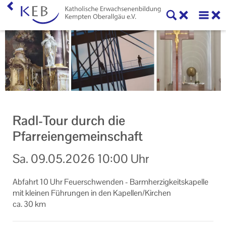
Home
KEB Kempten Oberallgäu
Willkommen
Personen und Funktionen
Radl-Tour durch die
Die KEB als e.V.
Pfarreiengemeinschaft
Veranstaltungen
Sa.
09.05.2026
10:00 Uhr
Veranstaltungen der KEB Kempten Oberallgäu
Ab­fahrt 10 Uhr Feu­er­schwen­den - Barm­her­zig­keits­ka­pel­le
Veranstaltungsorte der KEB Kempten Oberallgäu
mit klei­nen Füh­run­gen in den Ka­pel­len/Kir­chen
ca. 30 km
Eltern-Kind-Gruppen