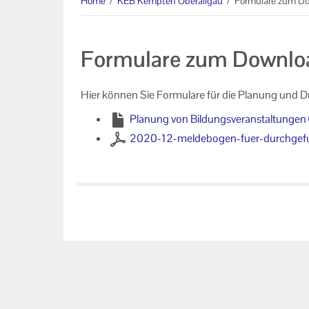
Home
/
KEB Kempten Oberallgäu
/
Formulare zum D
Unser Auftrag
Formulare zum Downlo
Machen Sie mit!
Ihr Kontakt zu uns
Hier können Sie Formulare für die Planung und 
Impressum
Planung von Bildungsveranstaltungen
2020-12-meldebogen-fuer-durchgefu
Datenschutzerklärung