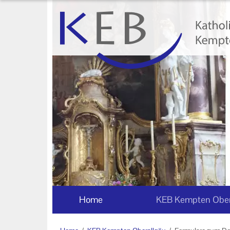
Home
KEB Kempten Oberallgäu
Willkommen
Personen und Funktionen
Die KEB als e.V.
Veranstaltungen
Mitglieder der KEB Kempten
Oberallgäu
Home
KEB Kempten Ober
Formulare zum Download
Links