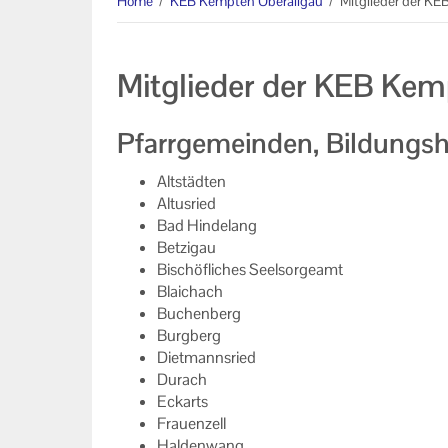
Home
/
KEB Kempten Oberallgäu
/
Mitglieder der KE
Unser Auftrag
Mitglieder der KEB Kem
Machen Sie mit!
Ihr Kontakt zu uns
Pfarrgemeinden, Bildungs
Impressum
Altstädten
Altusried
Datenschutzerklärung
Bad Hindelang
Betzigau
Bischöfliches Seelsorgeamt
Blaichach
Buchenberg
Burgberg
Dietmannsried
Durach
Eckarts
Frauenzell
Haldenwang