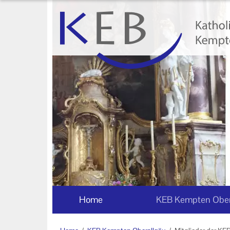
Home
KEB Kempten Oberallgäu
Willkommen
Personen und Funktionen
Die KEB als e.V.
Veranstaltungen
Mitglieder der KEB Kempten
Oberallgäu
Home
KEB Kempten Ober
Formulare zum Download
Links