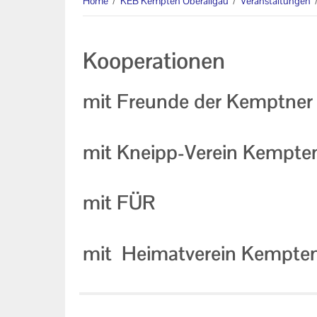
Home
/
KEB Kempten Oberallgäu
/
Veranstaltungen
Eltern-Kind-Gruppen
Online-Veranstaltungen
Kooperationen
Kooperationen
mit Freunde der Kemptne
Veranstaltungen im Bistum
Augsburg
mit Kneipp-Verein Kempten
Mitglieder der KEB Kempten
Oberallgäu
mit FÜR
Formulare zum Download
Links
mit Heimatverein Kempten
Unser Auftrag
Machen Sie mit!