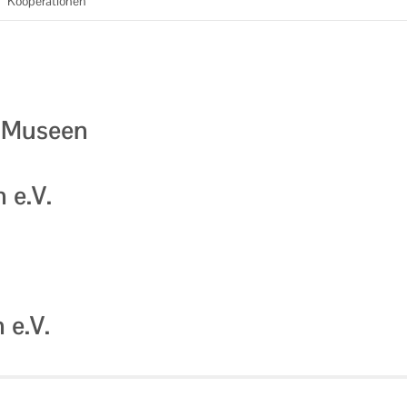
/
Kooperationen
r Museen
 e.V.
 e.V.