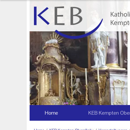
Home
KEB Kempten Oberallgäu
Willkommen
Personen und Funktionen
Die KEB als e.V.
Veranstaltungen
Veranstaltungen der KEB
Kempten Oberallgäu
Home
KEB Kempten Ober
Veranstaltungsorte der KEB
Kempten Oberallgäu