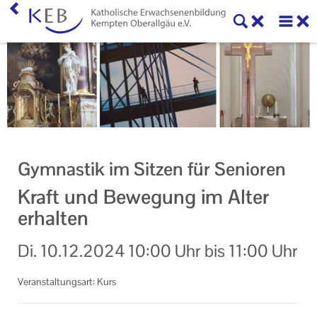
Home
KEB Kempten Oberallgäu
Willkommen
Personen und Funktionen
Gymnastik im Sitzen für Senioren
Die KEB als e.V.
Kraft und Bewegung im Alter
Veranstaltungen
erhalten
Veranstaltungen der KEB Kempten Oberallgäu
Di.
10.12.2024
10:00 Uhr
bis
11:00 Uhr
Veranstaltungsorte der KEB Kempten Oberallgäu
Veranstaltungsart: Kurs
Eltern-Kind-Gruppen