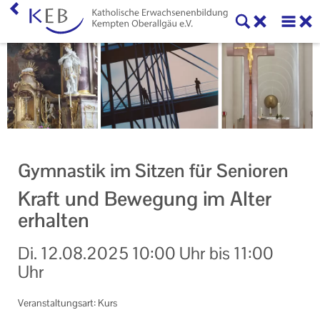
Home
KEB Kempten Oberallgäu
Willkommen
Personen und Funktionen
Gymnastik im Sitzen für Senioren
Die KEB als e.V.
Kraft und Bewegung im Alter
Veranstaltungen
erhalten
Veranstaltungen der KEB Kempten Oberallgäu
Di.
12.08.2025
10:00 Uhr
bis
11:00
Uhr
Veranstaltungsorte der KEB Kempten Oberallgäu
Eltern-Kind-Gruppen
Veranstaltungsart: Kurs