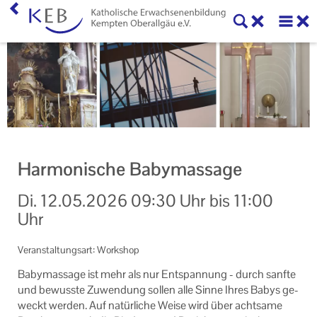
Home
KEB Kempten Oberallgäu
Willkommen
Personen und Funktionen
Harmonische Babymassage
Die KEB als e.V.
Di.
12.05.2026
09:30 Uhr
bis
11:00
Veranstaltungen
Uhr
Veranstaltungen der KEB Kempten Oberallgäu
Veranstaltungsart: Workshop
Veranstaltungsorte der KEB Kempten Oberallgäu
Ba­by­mas­sa­ge ist mehr als nur Ent­span­nung - durch sanf­te
und be­wuss­te Zu­wen­dung sol­len alle Sinne Ihres Babys ge­
Eltern-Kind-Gruppen
weckt wer­den. Auf na­tür­li­che Weise wird über acht­sa­me