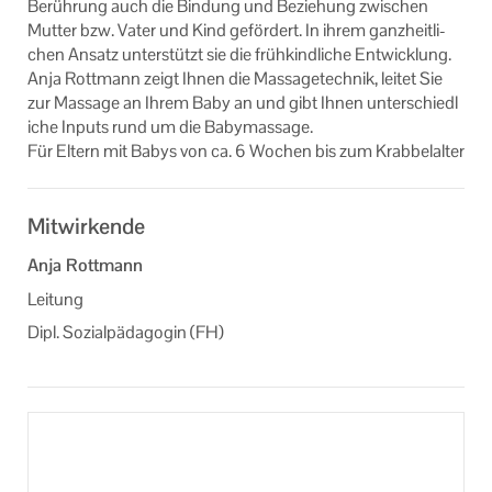
Be­rüh­rung auch die Bin­dung und Be­zie­hung zwi­schen
Online-Veranstaltungen
Mut­ter bzw. Vater und Kind ge­för­dert. In ihrem ganz­heit­li­
chen An­satz un­ter­stützt sie die früh­kind­li­che Ent­wick­lung.
Kooperationen
Anja Rott­mann zeigt Ihnen die Mas­sa­ge­tech­nik, lei­tet Sie
zur Mas­sa­ge an Ihrem Baby an und gibt Ihnen un­ter­schied­l
Veranstaltungen im Bistum Augsburg
i­che In­puts rund um die Ba­by­mas­sa­ge.
Für El­tern mit Babys von ca. 6 Wo­chen bis zum Krab­bel­al­ter
Mitglieder der KEB Kempten Oberallgäu
Formulare zum Download
Mitwirkende
Links
Anja Rottmann
Leitung
Unser Auftrag
Dipl. Sozialpädagogin (FH)
Machen Sie mit!
Ihr Kontakt zu uns
Impressum