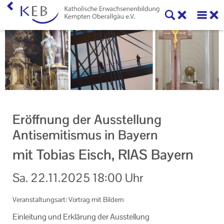
Home
KEB Kempten Oberallgäu
Willkommen
Personen und Funktionen
Eröffnung der Ausstellung
Die KEB als e.V.
Antisemitismus in Bayern
Veranstaltungen
mit Tobias Eisch, RIAS Bayern
Veranstaltungen der KEB Kempten Oberallgäu
Sa.
22.11.2025
18:00 Uhr
Veranstaltungsorte der KEB Kempten Oberallgäu
Veranstaltungsart: Vortrag mit Bildern
Eltern-Kind-Gruppen
Ein­lei­tung und Er­klä­rung der Aus­stel­lung