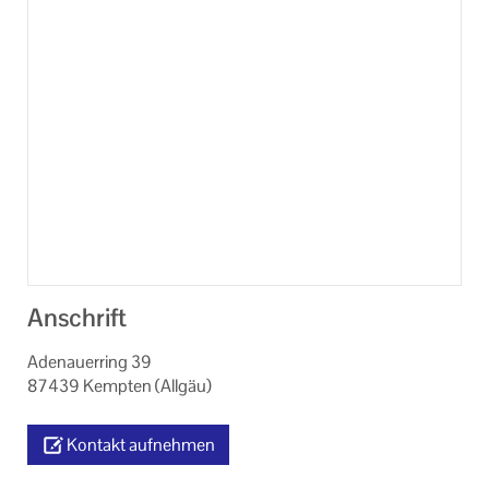
Online-Veranstaltungen
Kooperationen
Veranstaltungen im Bistum Augsburg
Mitglieder der KEB Kempten Oberallgäu
Formulare zum Download
Links
Unser Auftrag
Anschrift
Machen Sie mit!
Adenauerring 39
87439 Kempten (Allgäu)
Ihr Kontakt zu uns
Impressum
Kontakt aufnehmen