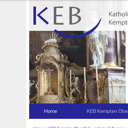
Home
KEB Kempten Oberallgäu
Willkommen
Personen und Funktionen
Die KEB als e.V.
Veranstaltungen
Veranstaltungen der KEB
Kempten Oberallgäu
Home
KEB Kempten Ober
Veranstaltungsorte der KEB
Kempten Oberallgäu