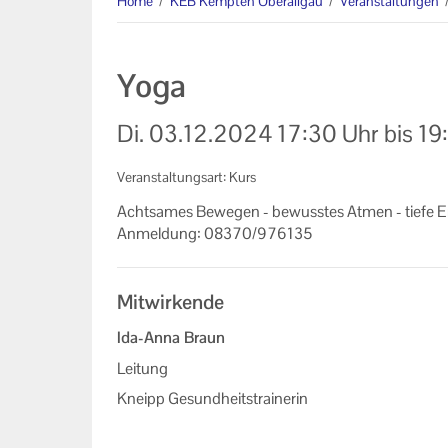
Home
/
KEB Kempten Oberallgäu
/
Veranstaltungen
Eltern-Kind-Gruppen
Online-Veranstaltungen
Yoga
Kooperationen
Di.
03.12.2024
17:30 Uhr
bis
19
Veranstaltungen im Bistum
Augsburg
Veranstaltungsart: Kurs
Acht­sa­mes Be­we­gen - be­wuss­tes Atmen - tiefe Ent
Mitglieder der KEB Kempten
An­mel­dung: 08370/976135
Oberallgäu
Formulare zum Download
Mitwirkende
Links
Ida-Anna Braun
Unser Auftrag
Leitung
Kneipp Gesundheitstrainerin
Machen Sie mit!