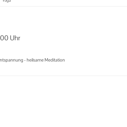
/
Yoga
:00 Uhr
­span­nung - heil­sa­me Me­di­ta­ti­on