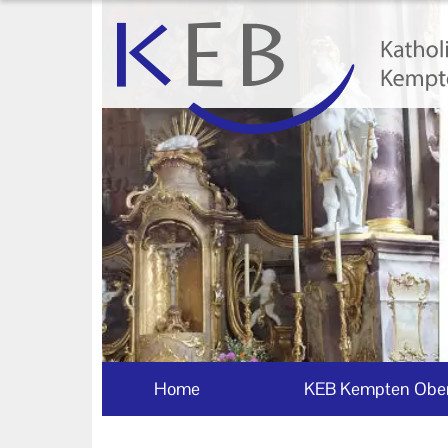
Home
KEB Kempten Oberallgäu
Unser Auftrag
Machen Sie mit!
Ihr Kontakt zu uns
Impressum
Datenschutzerklärung
Home
KEB Kempten Ober