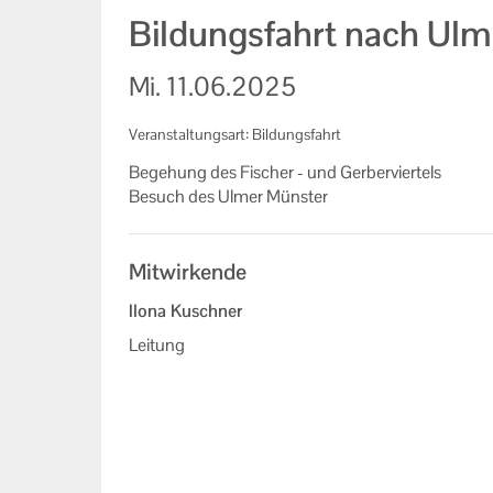
Bildungsfahrt nach Ul
Mi.
11.06.2025
Veranstaltungsart: Bildungsfahrt
Be­ge­hung des Fi­scher - und Ger­ber­vier­tels
Be­such des Ulmer Müns­ter
Mitwirkende
Ilona Kuschner
Leitung